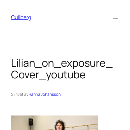
Hoppa
till
Cullberg
innehåll
Lilian_on_exposure_
Cover_youtube
Skrivet av
Hanna Johansson
i