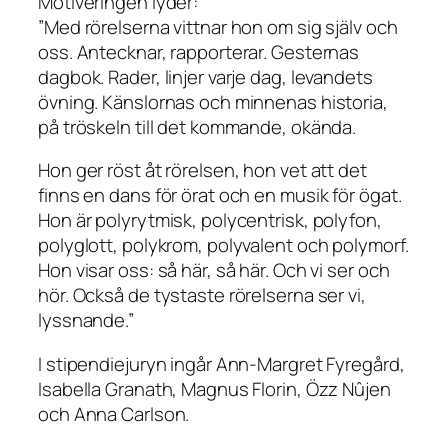
Motiveringen lyder:
”Med rörelserna vittnar hon om sig själv och
oss. Antecknar, rapporterar. Gesternas
dagbok. Rader, linjer varje dag, levandets
övning. Känslornas och minnenas historia,
på tröskeln till det kommande, okända.
Hon ger röst åt rörelsen, hon vet att det
finns en dans för örat och en musik för ögat.
Hon är polyrytmisk, polycentrisk, polyfon,
polyglott, polykrom, polyvalent och polymorf.
Hon visar oss: så här, så här. Och vi ser och
hör. Också de tystaste rörelserna ser vi,
lyssnande.”
I stipendiejuryn ingår Ann-Margret Fyregård,
Isabella Granath, Magnus Florin, Özz Nûjen
och Anna Carlson.