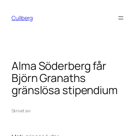
Hoppa
till
Cullberg
innehåll
Alma Söderberg får
Björn Granaths
gränslösa stipendium
Skrivet av
i