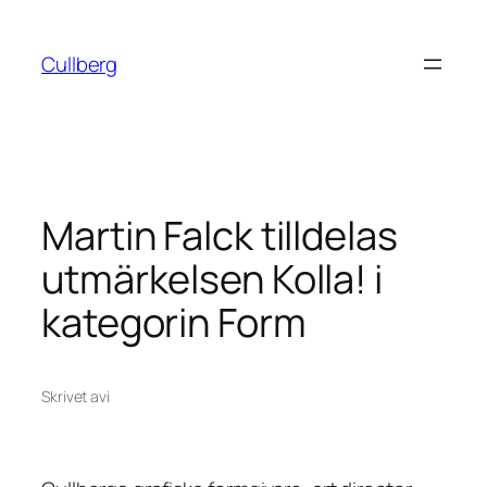
Hoppa
till
Cullberg
innehåll
Martin Falck tilldelas
utmärkelsen Kolla! i
kategorin Form
Skrivet av
i