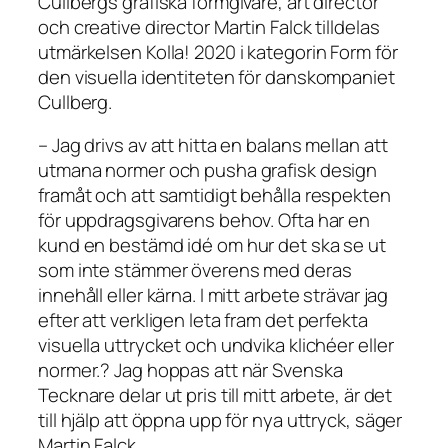
Cullbergs grafiska formgivare, art director
och creative director Martin Falck tilldelas
utmärkelsen Kolla! 2020 i kategorin Form för
den visuella identiteten för danskompaniet
Cullberg.
– Jag drivs av att hitta en balans mellan att
utmana normer och pusha grafisk design
framåt och att samtidigt behålla respekten
för uppdragsgivarens behov. Ofta har en
kund en bestämd idé om hur det ska se ut
som inte stämmer överens med deras
innehåll eller kärna. I mitt arbete strävar jag
efter att verkligen leta fram det perfekta
visuella uttrycket och undvika klichéer eller
normer.? Jag hoppas att när Svenska
Tecknare delar ut pris till mitt arbete, är det
till hjälp att öppna upp för nya uttryck, säger
Martin Falck.