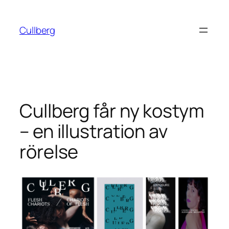
Hoppa
till
Cullberg
innehåll
Cullberg får ny kostym
– en illustration av
rörelse