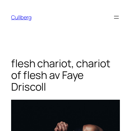
Hoppa
till
Cullberg
innehåll
flesh chariot, chariot
of flesh av Faye
Driscoll