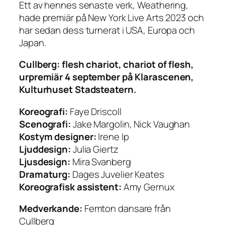
Ett av hennes senaste verk, Weathering,
hade premiär på New York Live Arts 2023 och
har sedan dess turnerat i USA, Europa och
Japan.
Cullberg: flesh chariot, chariot of flesh,
urpremiär 4 september på Klarascenen,
Kulturhuset Stadsteatern.
Koreografi:
Faye Driscoll
Scenografi:
Jake Margolin, Nick Vaughan
Kostym designer:
Irene Ip
Ljuddesign:
Julia Giertz
Ljusdesign:
Mira Svanberg
Dramaturg:
Dages Juvelier Keates
Koreografisk assistent:
Amy Gernux
Medverkande:
Femton dansare från
Cullberg