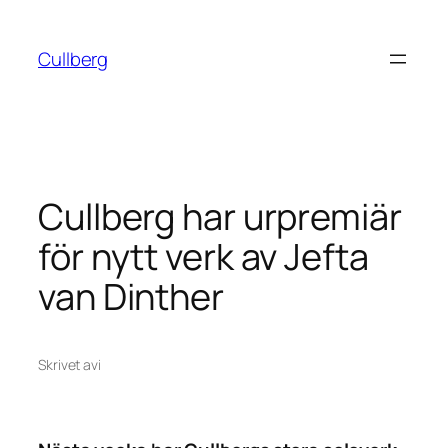
Hoppa
till
Cullberg
innehåll
Cullberg har urpremiär
för nytt verk av Jefta
van Dinther
Skrivet av
i