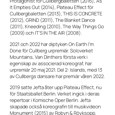
Protagonist för Cullbergbaletten (2016), As
It Empties Out (2014), Plateau Effect för
Cullbergbaletten (2013), THIS IS CONCRETE
(2012), GRIND (2011), The Blanket Dance
(2011), Kneeding (2010), The Way Things Go
(2009) och IT’S IN THE AIR (2008).
2021 och 2022 har diptyken On Earth I’m
Done för Cullberg urpremiär. Soloverket
Mountains, Van Dinthers första verk i
egenskap av associerad koreograf, har
urpremiär 20 maj 2021. Del 2: Islands, med 13
av Cullbergs dansare har premiär våren 2022.
2019 satte Jefta åter upp Plateau Effect, nu
för Staatsballet Berlin. Verket ingick i deras
repertoar i Komische Oper Berlin. Jefta
skapade också koreografin till musikvideon
Monument (2015) av Robyn & Röyksopp.