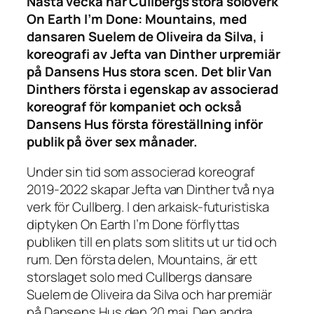
Nästa vecka har Cullbergs stora soloverk
On Earth I’m Done: Mountains, med
dansaren Suelem de Oliveira da Silva, i
koreografi av Jefta van Dinther urpremiär
på Dansens Hus stora scen. Det blir Van
Dinthers första i egenskap av associerad
koreograf för kompaniet och också
Dansens Hus första föreställning inför
publik på över sex månader.
Under sin tid som associerad koreograf
2019-2022 skapar Jefta van Dinther två nya
verk för Cullberg. I den arkaisk-futuristiska
diptyken On Earth I’m Done förflyttas
publiken till en plats som slitits ut ur tid och
rum. Den första delen, Mountains, är ett
storslaget solo med Cullbergs dansare
Suelem de Oliveira da Silva och har premiär
på Dansens Hus den 20 maj. Den andra