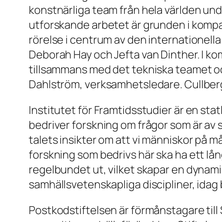
konstnärliga team från hela världen und
utforskande arbetet är grunden i kompan
rörelse i centrum av den internationell
Deborah Hay och Jefta van Dinther. I ko
tillsammans med det tekniska teamet oc
Dahlström, verksamhetsledare. Cullberg 
Institutet för Framtidsstudier är en stat
bedriver forskning om frågor som är av s
talets insikter om att vi människor på 
forskning som bedrivs här ska ha ett lå
regelbundet ut, vilket skapar en dynami
samhällsvetenskapliga discipliner, idag
Postkodstiftelsen är förmånstagare till 