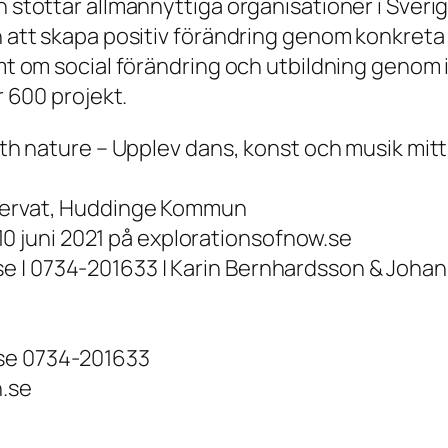
n stöttar allmännyttiga organisationer i Sverig
h att skapa positiv förändring genom konkreta 
amt om social förändring och utbildning genom 
r 600 projekt.
with nature – Upplev dans, konst och musik mit
eservat, Huddinge Kommun
n 10 juni 2021 på explorationsofnow.se
e | 0734-201633 | Karin Bernhardsson & Joha
.se 0734-201633
.se