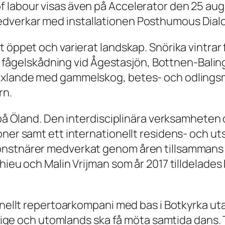
labour visas även på Accelerator den 25 augu
edverkar med installationen Posthumous Dial
 öppet och varierat landskap. Snörika vintrar 
till fågelskådning vid Ågestasjön, Bottnen-Bal
xlande med gammelskog, betes- och odlingsmar
rn.
t på Öland. Den interdisciplinära verksamheten
oner samt ett internationellt residens- och u
nstnärer medverkat genom åren tillsammans med
thieu och Malin Vrijman som år 2017 tilldelad
ionellt repertoarkompani med bas i Botkyrka ut
Sverige och utomlands ska få möta samtida dan