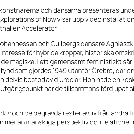
onstnärerna och dansarna presenteras under
plorations of Now visar upp videoinstallatio
hallen Accelerator.
 Johannessen och Cullbergs dansare Agnieszk
intresse för hybrida kroppar, historiska omskr
 de magiska. I ett gemensamt feministiskt sär
t fynd som gjordes 1949 utanför Örebro, där e
n delvis bestod av djurdelar. Hon hade en kosk
utgångspunkt har de tillsammans fördjupat sig
rkiv och de begravda rester av liv från andra t
ven mer än mänskliga perspektiv och relatione