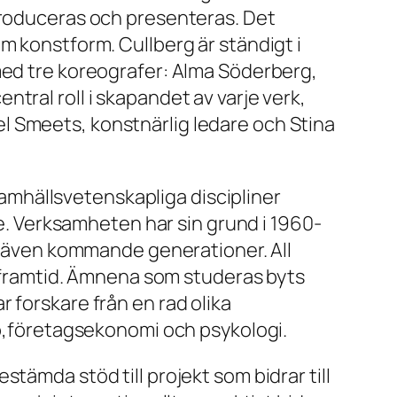
 produceras och presenteras. Det
m konstform. Cullberg är ständigt i
med tre koreografer: Alma Söderberg,
tral roll i skapandet av varje verk,
l Smeets, konstnärlig ledare och Stina
 samhällsvetenskapliga discipliner
le. Verksamheten har sin grund i 1960-
an även kommande generationer. All
år framtid. Ämnena som studeras byts
 forskare från en rad olika
ap,företagsekonomi och psykologi.
tämda stöd till projekt som bidrar till