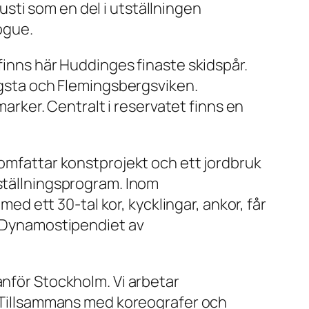
sti som en del i utställningen
ogue.
finns här Huddinges finaste skidspår.
ingsta och Flemingsbergsviken.
ker. Centralt i reservatet finns en
 omfattar konstprojekt och ett jordbruk
tställningsprogram. Inom
 ett 30-tal kor, kycklingar, ankor, får
es Dynamostipendiet av
anför Stockholm. Vi arbetar
s. Tillsammans med koreografer och