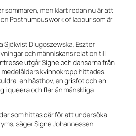
 sommaren, men klart redan nu är att
nen Posthumous work of labour som är
a Sjökvist Dlugoszewska, Eszter
ivningar och människans relation till
intresse utgår Signe och dansarna från
n medelålders kvinnokropp hittades.
uldra, en hästhov, en grisfot och en
 i queera och fler än mänskliga
ider som hittas där för att undersöka
r ryms, säger Signe Johannessen.