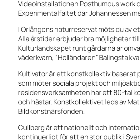
Videoinstallationen Posthumous work of 
Experimentalfältet där Johannessen m
I Orlångens naturreservat möts du av ett
Alla årstider erbjuder bra möjligheter 
Kulturlandskapet runt gårdarna är omvä
väderkvarn, ”Holländaren” Balingsta kva
Kultivator är ett konstkollektiv basera
som möter sociala projekt och miljöakti
residensverksamheten har ett 80-tal ko
och hästar. Konstkollektivet leds av Ma
Bildkonstnärsfonden.
Cullberg är ett nationellt och internat
kontinuerligt för att en stor publik i 