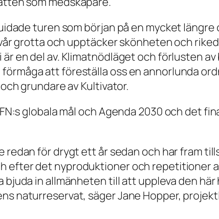
 vatten som medskapare.
 guidade turen som början på en mycket längre
n vår grotta och upptäcker skönheten och riked
 är en del av. Klimatnödläget och förlusten av
förmåga att föreställa oss en annorlunda ordn
 och grundare av Kultivator.
er FN:s globala mål och Agenda 2030 och det fi
e redan för drygt ett år sedan och har fram ti
efter det nyproduktioner och repetitioner av 
a bjuda in allmänheten till att uppleva den hä
ns naturreservat, säger Jane Hopper, projektl