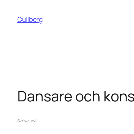
Hoppa
till
Cullberg
innehåll
Dansare och konst
Skrivet av
i