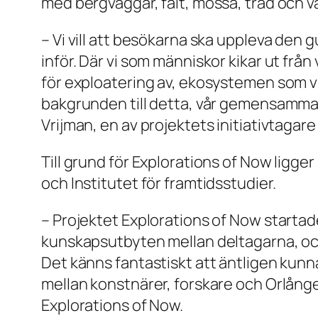
med bergväggar, fält, mossa, träd och
– Vi vill att besökarna ska uppleva den
inför. Där vi som människor kikar ut frå
för exploatering av, ekosystemen som vi
bakgrunden till detta, vår gemensamma 
Vrijman, en av projektets initiativtagare
Till grund för Explorations of Now ligg
och Institutet för framtidsstudier.
– Projektet Explorations of Now startad
kunskapsutbyten mellan deltagarna, och 
Det känns fantastiskt att äntligen kunn
mellan konstnärer, forskare och Orlånge
Explorations of Now.