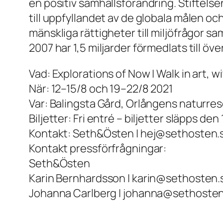
en positiv samhällsförändring. Stiftelse
till uppfyllandet av de globala målen oc
mänskliga rättigheter till miljöfrågor s
2007 har 1,5 miljarder förmedlats till öve
Vad: Explorations of Now | Walk in art, 
När: 12–15/8 och 19–22/8 2021
Var: Balingsta Gård, Orlångens naturr
Biljetter: Fri entré – biljetter släpps de
Kontakt: Seth&Östen | hej@sethosten.s
Kontakt pressförfrågningar:
Seth&Östen
Karin Bernhardsson | karin@sethosten
Johanna Carlberg | johanna@sethosten