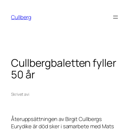
Hoppa
till
Cullberg
innehåll
Cullbergbaletten fyller
50 år
Skrivet av
i
Återuppsättningen av Birgit Cullbergs
Eurydike är död sker i samarbete med Mats