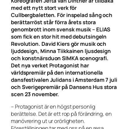
Koreografen Jefta van Dinther är tillbaka
med ett nytt stort verk för
Cullbergbaletten. För inspelad sång och
berättarröst står förra årets stora
genombrott inom svensk musik – ELIAS
som fick en stor hit med debutsingeln
Revolution. David Kiers gör musik och
ljuddesign, Minna Tiikkainen ljusdesign
och konstnärsduon SIMKA scenografi.
Det nya verket Protagonist har
världspremiär på den internationella
dansfestivalen Julidans i Amsterdam 7 juli
och Sverigepremiär på Dansens Hus stora
scen 23 november.
– Protagonist är en högst personlig
berättelse. Det är ett rop på förändring, en
manövrering ut ur orörligheten.
Föreställningen tar med oss på en resa