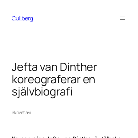
Hoppa
till
Cullberg
innehåll
Jefta van Dinther
koreograferar en
självbiografi
Skrivet av
i