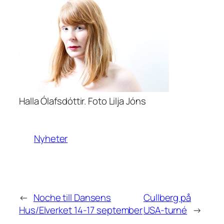
Halla Ólafsdóttir. Foto Lilja Jóns
Nyheter
←
Noche till Dansens
Cullberg på
Hus/Elverket 14-17 september
USA-turné
→