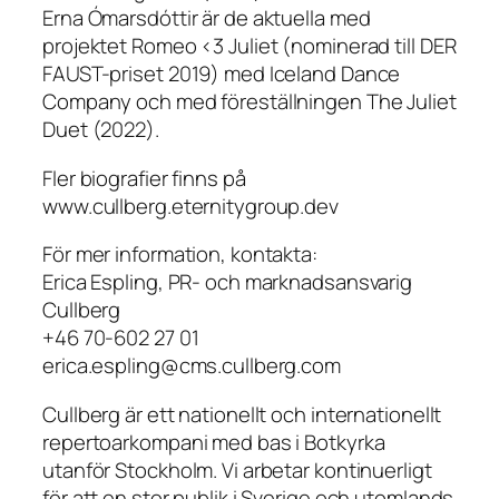
Erna Ómarsdóttir är de aktuella med
projektet Romeo <3 Juliet (nominerad till DER
FAUST-priset 2019) med Iceland Dance
Company och med föreställningen The Juliet
Duet (2022).
Fler biografier finns på
www.cullberg.eternitygroup.dev
För mer information, kontakta:
Erica Espling, PR- och marknadsansvarig
Cullberg
+46 70-602 27 01
erica.espling@cms.cullberg.com
Cullberg är ett nationellt och internationellt
repertoarkompani med bas i Botkyrka
utanför Stockholm. Vi arbetar kontinuerligt
för att en stor publik i Sverige och utomlands