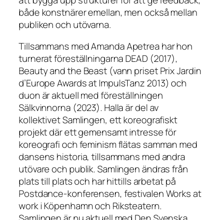
att bygga upp strukturer för att ge feedback,
både konstnärer emellan, men också mellan
publiken och utövarna.
Tillsammans med Amanda Apetrea har hon
turnerat föreställningarna DEAD (2017),
Beauty and the Beast (vann priset Prix Jardin
d’Europe Awards at ImpulsTanz 2013) och
duon är aktuell med föreställningen
Sälkvinnorna (2023). Halla är del av
kollektivet Samlingen, ett koreografiskt
projekt där ett gemensamt intresse för
koreografi och feminism flätas samman med
dansens historia, tillsammans med andra
utövare och publik. Samlingen ändras från
plats till plats och har hittills arbetat på
Postdance-konferensen, festivalen Works at
work i Köpenhamn och Riksteatern.
Samlingen är nu aktuell med Den Svenska