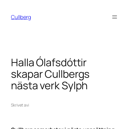
Hoppa
till
Cullberg
innehåll
Halla Ólafsdóttir
skapar Cullbergs
nästa verk Sylph
Skrivet av
i