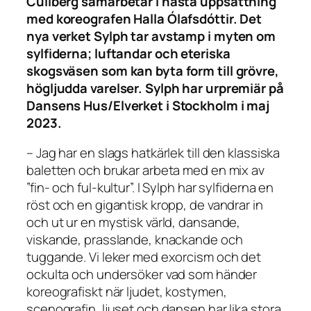
Cullberg samarbetar i nästa uppsättning
med koreografen Halla Ólafsdóttir. Det
nya verket Sylph tar avstamp i myten om
sylfiderna; luftandar och eteriska
skogsväsen som kan byta form till grövre,
högljudda varelser. Sylph har urpremiär på
Dansens Hus/Elverket i Stockholm i maj
2023.
– Jag har en slags hatkärlek till den klassiska
baletten och brukar arbeta med en mix av
”fin- och ful-kultur”. I Sylph har sylfiderna en
röst och en gigantisk kropp, de vandrar in
och ut ur en mystisk värld, dansande,
viskande, prasslande, knackande och
tuggande. Vi leker med exorcism och det
ockulta och undersöker vad som händer
koreografiskt när ljudet, kostymen,
scenografin, ljuset och dansen har lika stora