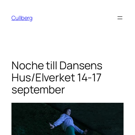
Hoppa
till
Cullberg
innehåll
Noche till Dansens
Hus/Elverket 14-17
september