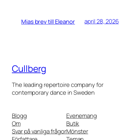
april 28, 2026
Mias brev till Eleanor
Cullberg
The leading repertoire company for
contemporary dance in Sweden
Blogg
Evenemang
Om
Butik
Svar på vanliga frågor
Mönster
Författare
Teman