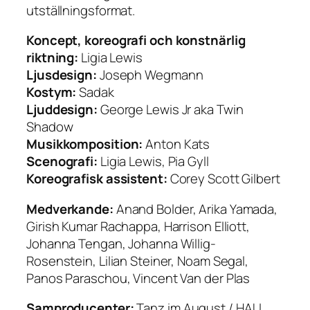
utställningsformat.
Koncept, koreografi och konstnärlig
riktning:
Ligia Lewis
Ljusdesign:
Joseph Wegmann
Kostym:
Sadak
Ljuddesign:
George Lewis Jr aka Twin
Shadow
Musikkomposition:
Anton Kats
Scenografi:
Ligia Lewis, Pia Gyll
Koreografisk assistent:
Corey Scott Gilbert
Medverkande:
Anand Bolder, Arika Yamada,
Girish Kumar Rachappa, Harrison Elliott,
Johanna Tengan, Johanna Willig-
Rosenstein, Lilian Steiner, Noam Segal,
Panos Paraschou, Vincent Van der Plas
Samproducenter:
Tanz im August / HAU