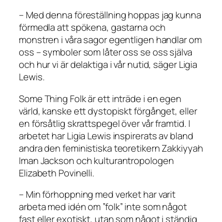
– Med denna föreställning hoppas jag kunna
förmedla att spökena, gastarna och
monstren i våra sagor egentligen handlar om
oss – symboler som låter oss se oss själva
och hur vi är delaktiga i vår nutid, säger Ligia
Lewis.
Some Thing Folk är ett inträde i en egen
värld, kanske ett dystopiskt förgånget, eller
en försåtlig skrattspegel över vår framtid. I
arbetet har Ligia Lewis inspirerats av bland
andra den feministiska teoretikern Zakkiyyah
Iman Jackson och kulturantropologen
Elizabeth Povinelli.
– Min förhoppning med verket har varit
arbeta med idén om ”folk” inte som något
fast eller exotiskt, utan som något i ständig