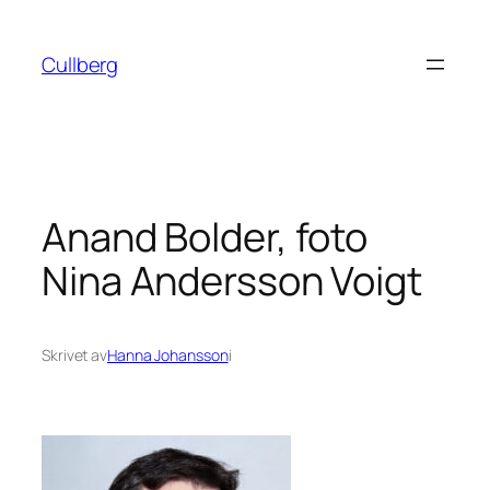
Hoppa
till
Cullberg
innehåll
Anand Bolder, foto
Nina Andersson Voigt
Skrivet av
Hanna Johansson
i