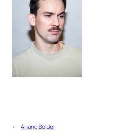
←
Anand Bolder