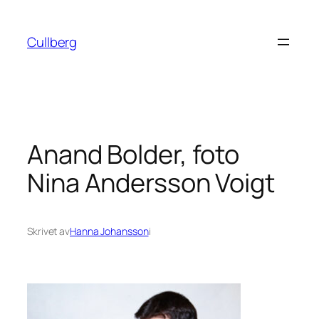
Hoppa
till
Cullberg
innehåll
Anand Bolder, foto
Nina Andersson Voigt
Skrivet av
Hanna Johansson
i