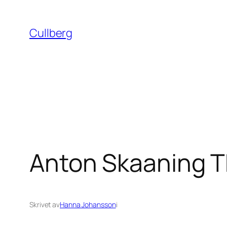
Hoppa
till
Cullberg
innehåll
Anton Skaaning T
Skrivet av
Hanna Johansson
i