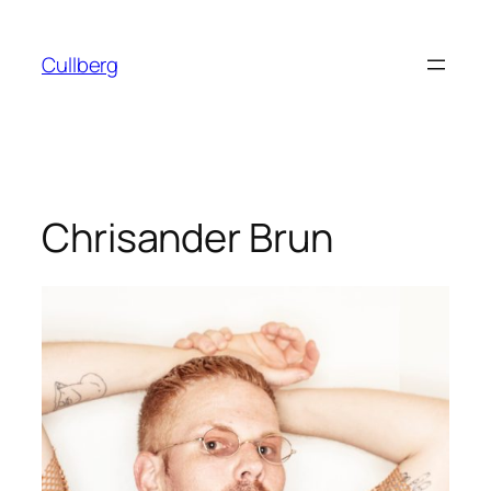
Hoppa
till
Cullberg
innehåll
Chrisander Brun