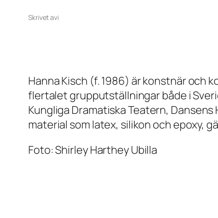
Skrivet av
i
Hanna Kisch (f. 1986) är konstnär och k
flertalet grupputställningar både i Sve
Kungliga Dramatiska Teatern, Dansens H
material som latex, silikon och epoxy,
Foto: Shirley Harthey Ubilla