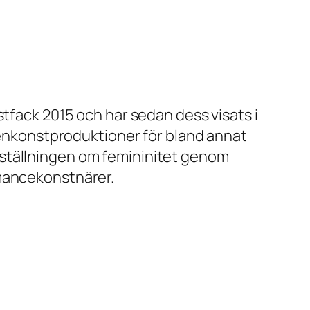
stfack 2015 och har sedan dess visats i
scenkonstproduktioner för bland annat
eställningen om femininitet genom
rmancekonstnärer.