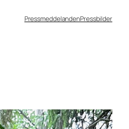
Pressmeddelanden
Pressbilder