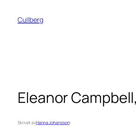
Hoppa
till
Cullberg
innehåll
Eleanor Campbell,
Skrivet av
Hanna Johansson
i