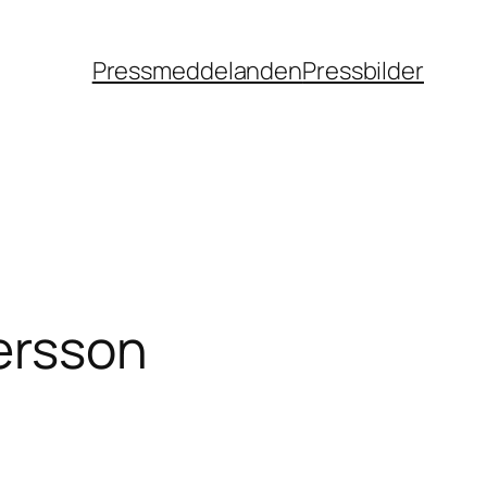
Pressmeddelanden
Pressbilder
ersson