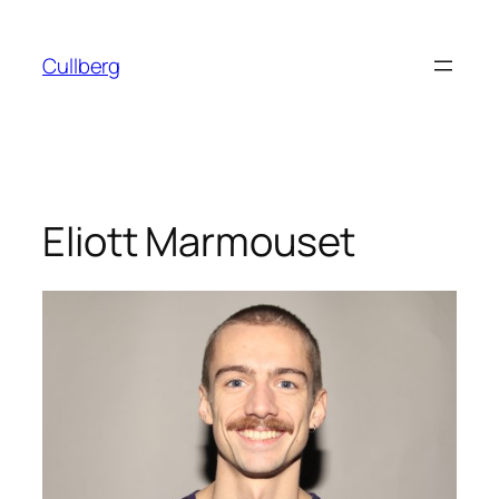
Hoppa
till
Cullberg
innehåll
Eliott Marmouset