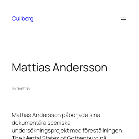
Hoppa
till
Cullberg
innehåll
Mattias Andersson
Skrivet av
i
Mattias Andersson påbörjade sina
dokumentära sceniska
undersökningsprojekt med föreställningen
The Mental States of Gothenburg på