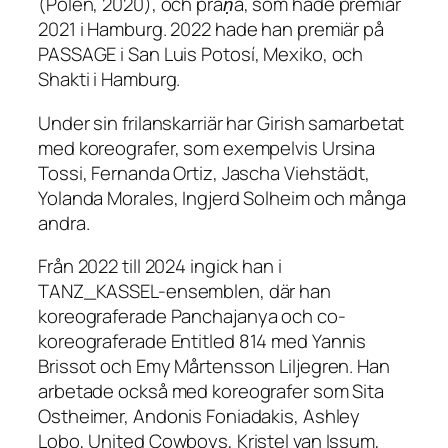
(Polen, 2020), och
prāṇa
, som hade premiär
2021 i Hamburg. 2022 hade han premiär på
PASSAGE
i San Luis Potosí, Mexiko, och
Shakti i Hamburg.
Under sin frilanskarriär har Girish samarbetat
med koreografer, som exempelvis Ursina
Tossi, Fernanda Ortiz, Jascha Viehstädt,
Yolanda Morales, Ingjerd Solheim och många
andra.
Från 2022 till 2024 ingick han i
TANZ_KASSEL-ensemblen, där han
koreograferade
Panchajanya
och co-
koreograferade
Entitled 814
med Yannis
Brissot och Emy Mårtensson Liljegren. Han
arbetade också med koreografer som Sita
Ostheimer, Andonis Foniadakis, Ashley
Lobo, United Cowboys, Kristel van Issum,