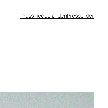
Pressmeddelanden
Pressbilder