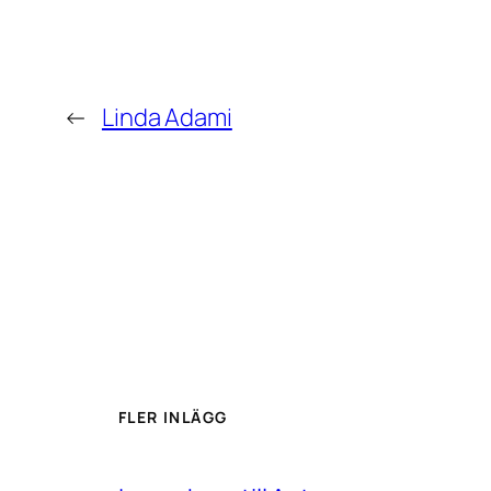
←
Linda Adami
FLER INLÄGG