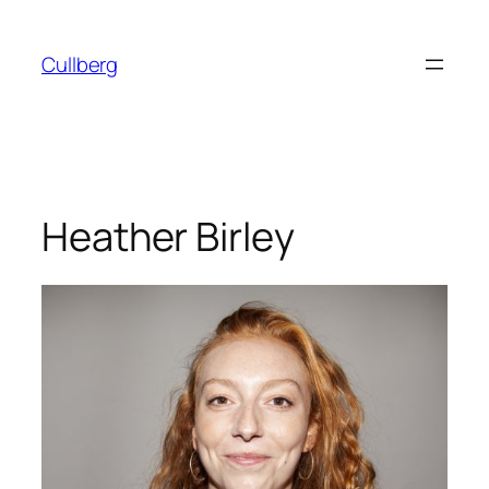
Hoppa
till
Cullberg
innehåll
Heather Birley