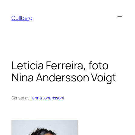
Hoppa
till
Cullberg
innehåll
Leticia Ferreira, foto
Nina Andersson Voigt
Skrivet av
Hanna Johansson
i