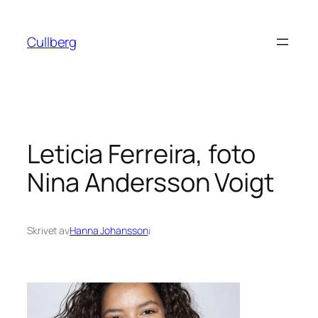
Hoppa
till
Cullberg
innehåll
Leticia Ferreira, foto
Nina Andersson Voigt
Skrivet av
Hanna Johansson
i