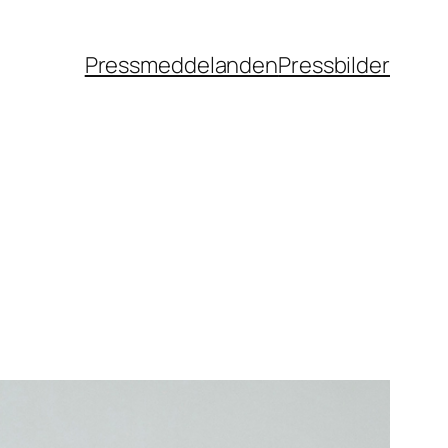
Pressmeddelanden
Pressbilder