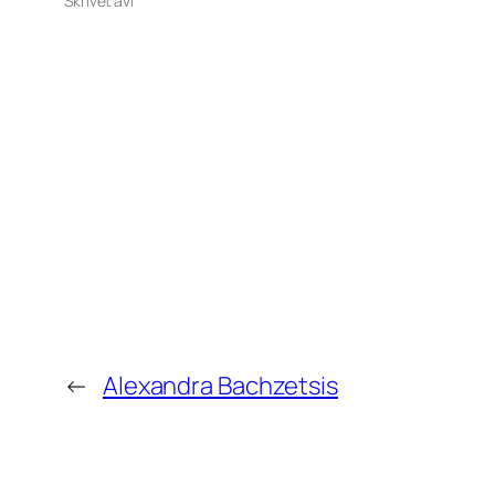
Skrivet av
i
←
Alexandra Bachzetsis