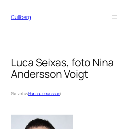
Hoppa
till
Cullberg
innehåll
Luca Seixas, foto Nina
Andersson Voigt
Skrivet av
Hanna Johansson
i