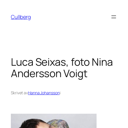
Hoppa
till
Cullberg
innehåll
Luca Seixas, foto Nina
Andersson Voigt
Skrivet av
Hanna Johansson
i