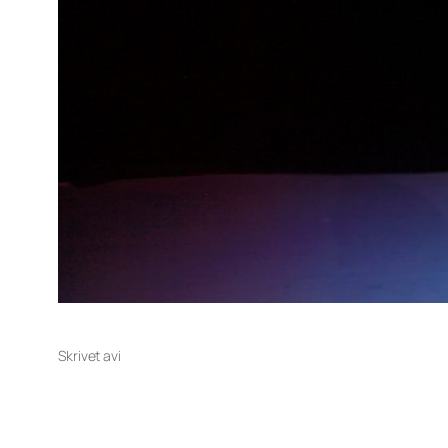
Skrivet av
i