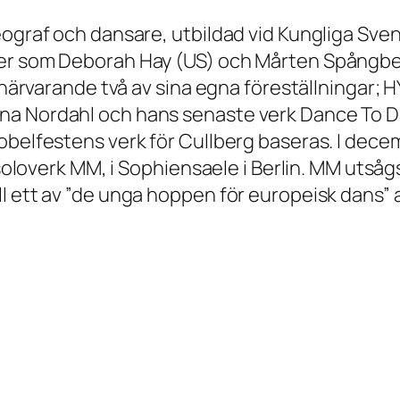
ograf och dansare, utbildad vid Kungliga Svens
fer som Deborah Hay (US) och Mårten Spångbe
r närvarande två av sina egna föreställningar;
na Nordahl och hans senaste verk Dance To Da
obelfestens verk för Cullberg baseras. I dece
 soloverk MM, i Sophiensaele i Berlin. MM utsågs
l ett av ”de unga hoppen för europeisk dans”