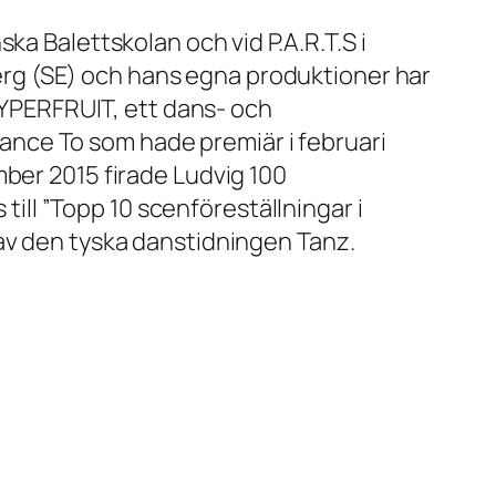
ka Balettskolan och vid P.A.R.T.S i
rg (SE) och hans egna produktioner har
 HYPERFRUIT, ett dans- och
nce To som hade premiär i februari
mber 2015 firade Ludvig 100
 till ”Topp 10 scenföreställningar i
 av den tyska danstidningen Tanz.