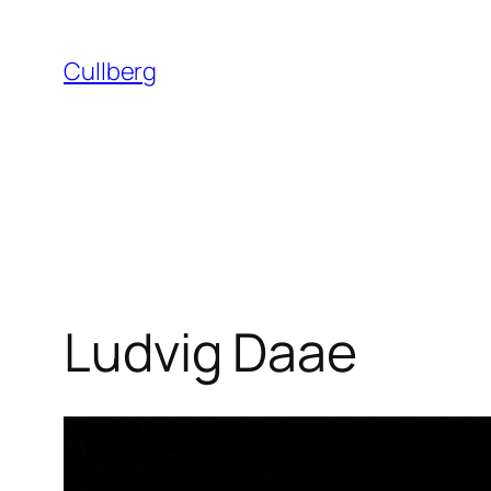
Hoppa
till
Cullberg
innehåll
Ludvig Daae