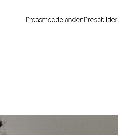
Pressmeddelanden
Pressbilder