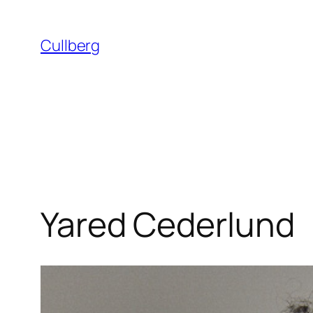
Hoppa
till
Cullberg
innehåll
Yared Cederlund