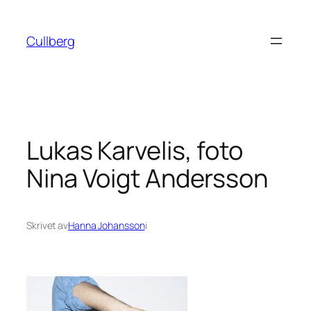
Hoppa
till
Cullberg
innehåll
Lukas Karvelis, foto
Nina Voigt Andersson
Skrivet av
Hanna Johansson
i