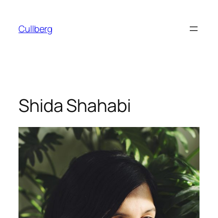
Hoppa
till
Cullberg
innehåll
Shida Shahabi