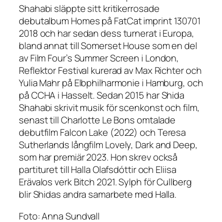
Shahabi släppte sitt kritikerrosade
debutalbum
Homes
på FatCat imprint 130701
2018 och har sedan dess turnerat i Europa,
bland annat till Somerset House som en del
av Film Four’s Summer Screen i London,
Reflektor Festival kurerad av Max Richter och
Yulia Mahr på Elbphilharmonie i Hamburg, och
på CCHA i Hasselt. Sedan 2015 har Shida
Shahabi skrivit musik för scenkonst och film,
senast till Charlotte Le Bons omtalade
debutfilm
Falcon Lake
(2022) och Teresa
Sutherlands långfilm
Lovely, Dark and Deep
,
som har premiär 2023. Hon skrev också
partituret till Halla Olafsdóttir och Eliisa
Erävalos verk
Bitch
2021.
Sylph
för Cullberg
blir Shidas andra samarbete med Halla.
Foto: Anna Sundvall