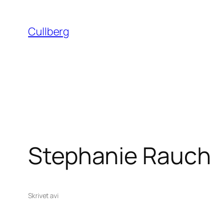
Hoppa
till
Cullberg
innehåll
Stephanie Rauch
Skrivet av
i