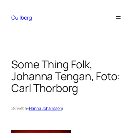
Hoppa
till
Cullberg
innehåll
Some Thing Folk,
Johanna Tengan, Foto:
Carl Thorborg
Skrivet av
Hanna Johansson
i