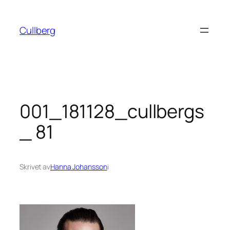
Hoppa
till
Cullberg
innehåll
001_181128_cullbergs
_ 81
Skrivet av
Hanna Johansson
i