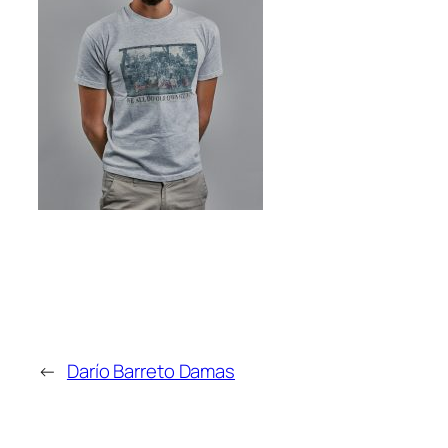
←
Darío Barreto Damas