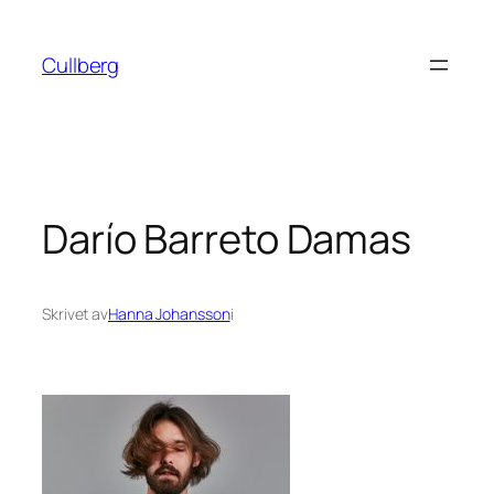
Hoppa
till
Cullberg
innehåll
Darío Barreto Damas
Skrivet av
Hanna Johansson
i