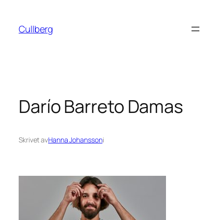
Hoppa
till
Cullberg
innehåll
Darío Barreto Damas
Skrivet av
Hanna Johansson
i