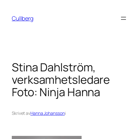
Hoppa
till
Cullberg
innehåll
Stina Dahlström,
verksamhetsledare
Foto: Ninja Hanna
Skrivet av
Hanna Johansson
i