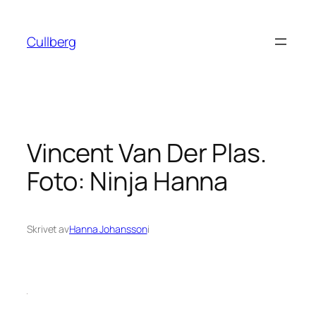
Hoppa
till
Cullberg
innehåll
Vincent Van Der Plas.
Foto: Ninja Hanna
Skrivet av
Hanna Johansson
i