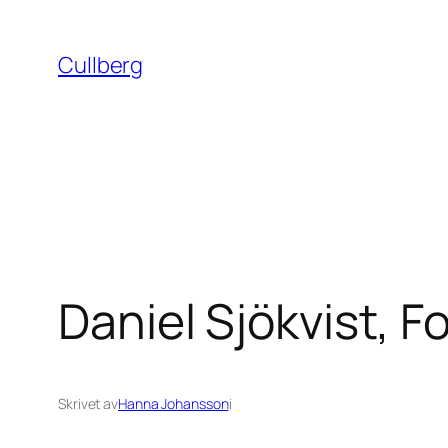
Hoppa
till
Cullberg
innehåll
Daniel Sjökvist, F
Skrivet av
Hanna Johansson
i