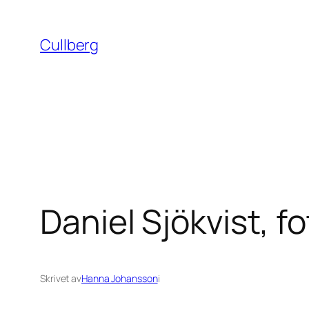
Hoppa
till
Cullberg
innehåll
Daniel Sjökvist, f
Skrivet av
Hanna Johansson
i