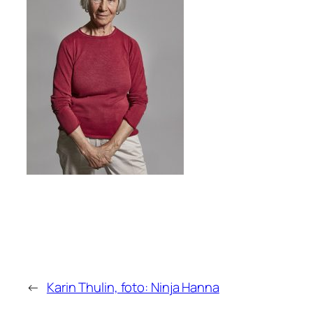
←
Karin Thulin, foto: Ninja Hanna