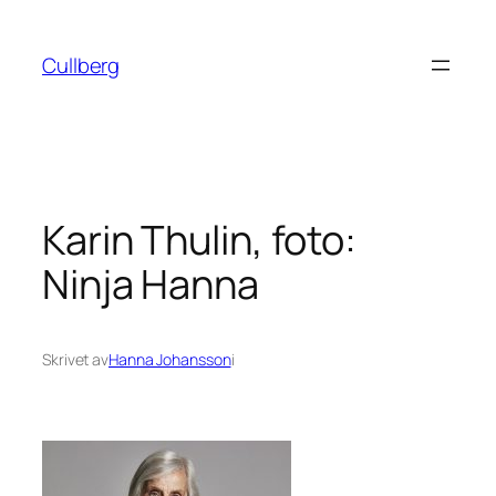
Hoppa
till
Cullberg
innehåll
Karin Thulin, foto:
Ninja Hanna
Skrivet av
Hanna Johansson
i