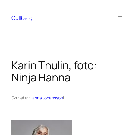
Hoppa
till
Cullberg
innehåll
Karin Thulin, foto:
Ninja Hanna
Skrivet av
Hanna Johansson
i