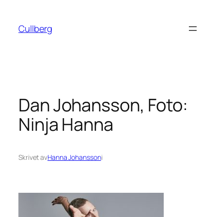
Hoppa
till
Cullberg
innehåll
Dan Johansson, Foto:
Ninja Hanna
Skrivet av
Hanna Johansson
i