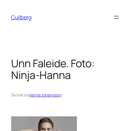
Hoppa
till
Cullberg
innehåll
Unn Faleide. Foto:
Ninja-Hanna
Skrivet av
Hanna Johansson
i