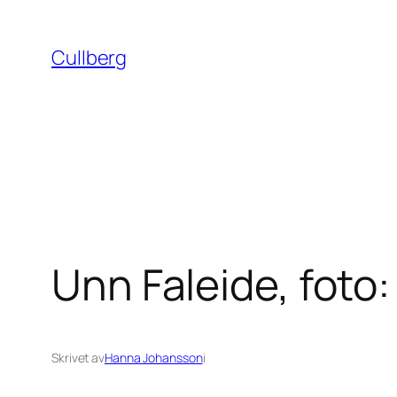
Hoppa
till
Cullberg
innehåll
Unn Faleide, foto
Skrivet av
Hanna Johansson
i