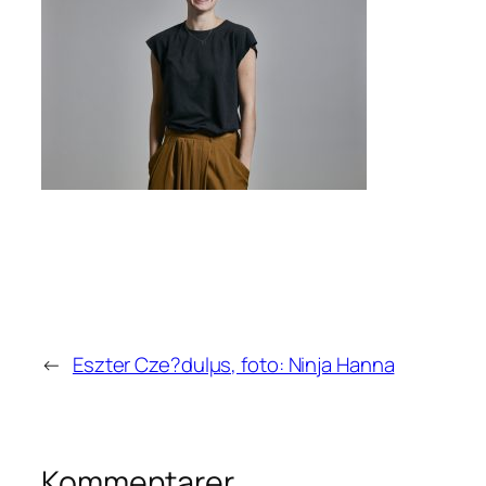
←
Eszter Cze?dulµs, foto: Ninja Hanna
Kommentarer