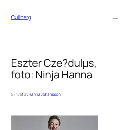
Hoppa
till
Cullberg
innehåll
Eszter Cze?dulµs,
foto: Ninja Hanna
Skrivet av
Hanna Johansson
i