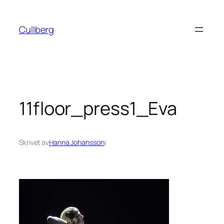
Hoppa
till
Cullberg
innehåll
11floor_press1_Eva
Skrivet av
Hanna Johansson
i