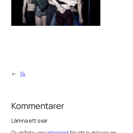
←
14
Kommentarer
Lämna ett svar
Du måste vara
inloggad
för att publicera en