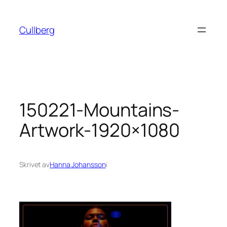
Hoppa
till
Cullberg
innehåll
150221-Mountains-
Artwork-1920×1080
Skrivet av
Hanna Johansson
i